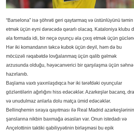
“Barselona” isə şöhrəti geri qaytarmaq və üstünlüyünü təmin
etmək üçün eyni dərəcədə qərarlı olacaq. Kataloniya klubu 
əla formada idi, bir neçə oyunçu əla çıxış etmək üçün güclən
Hər iki komandanın təkcə kubok üçün deyil, həm də bu
möcüzəli rəqabətdə lovğalanmaq üçün qalib gəlmək
arzusunda olduğu, həyəcanverici bir qarşılaşma üçün səhnə
hazırlanıb.
Başlama vaxtı yaxınlaşdıqca hər iki tərəfdəki oyunçular
gözləntilərin ağırlığını hiss edəcəklər. Azarkeşlər bacarıq, d
və unudulmaz anlarla dolu matça ümid edəcəklər.
Bellinqhemin sıraya qayıtması ilə Real Madrid azarkeşlərini
şanslarına nikbin baxmağa əsasları var. Onun istedadı və
Ançelottinin taktiki qabiliyyətinin birləşməsi bu epik