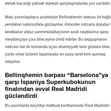
etmək bacarığı yüksək stavkalı qarşılaşmalarda çox vacibdir.
Matç yaxınlaşdıqca azarkeşlər Bellinqhemin statusu ilə bağlı
yenilikləri səbirsizliklə gözləyirlər. Atmosfer intizarla doludur
tərəfdarlar ulduz yarımmüdafiəçisinin əzəli rəqiblərinə qarşı
meydançaya çıxa biləcəyinə ümid edirlər. Bu toqquşmanın
nəticəsi hər iki komanda üçün əhəmiyyətli təsir göstərə bilər,
çünki onlar özlərini İspaniyada ən yaxşı tərəf kimi qurmaq
istəyirlər.
Bellinqhemin bərpası “Barselona”ya
qarşı İspaniya Superkubokunun
finalından əvvəl Real Madridi
gücləndirdi
Bu yaxınlarda keçirdiyi mətbuat konfransında Real Madridin