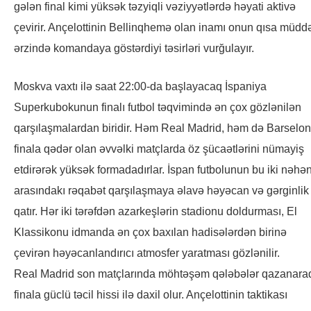
gələn final kimi yüksək təzyiqli vəziyyətlərdə həyati aktivə
çevirir. Ançelottinin Bellinqhemə olan inamı onun qısa müdd
ərzində komandaya göstərdiyi təsirləri vurğulayır.
Moskva vaxtı ilə saat 22:00-da başlayacaq İspaniya
Superkubokunun finalı futbol təqvimində ən çox gözlənilən
qarşılaşmalardan biridir. Həm Real Madrid, həm də Barselo
finala qədər olan əvvəlki matçlarda öz şücaətlərini nümayiş
etdirərək yüksək formadadırlar. İspan futbolunun bu iki nəhə
arasındakı rəqabət qarşılaşmaya əlavə həyəcan və gərginlik
qatır. Hər iki tərəfdən azarkeşlərin stadionu doldurması, El
Klassikonu idmanda ən çox baxılan hadisələrdən birinə
çevirən həyəcanlandırıcı atmosfer yaratması gözlənilir.
Real Madrid son matçlarında möhtəşəm qələbələr qazanara
finala güclü təcil hissi ilə daxil olur. Ançelottinin taktikası