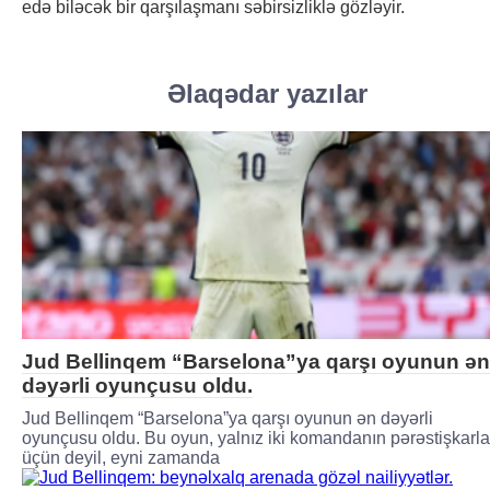
edə biləcək bir qarşılaşmanı səbirsizliklə gözləyir.
Əlaqədar yazılar
Jud Bellinqem “Barselona”ya qarşı oyunun ən
dəyərli oyunçusu oldu.
Jud Bellinqem “Barselona”ya qarşı oyunun ən dəyərli
oyunçusu oldu. Bu oyun, yalnız iki komandanın pərəstişkarla
üçün deyil, eyni zamanda