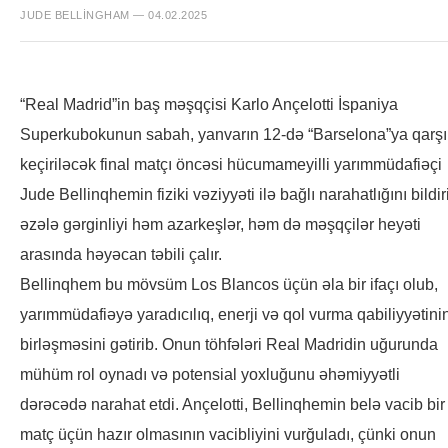
JUDE BELLINGHAM — 04.02.2025
“Real Madrid”in baş məşqçisi Karlo Ançelotti İspaniya
Superkubokunun sabah, yanvarın 12-də “Barselona”ya qarşı
keçiriləcək final matçı öncəsi hücumameyilli yarımmüdafiəçi
Jude Bellinqhemin fiziki vəziyyəti ilə bağlı narahatlığını bildir
əzələ gərginliyi həm azarkeşlər, həm də məşqçilər heyəti
arasında həyəcan təbili çalır.
Bellinqhem bu mövsüm Los Blancos üçün əla bir ifaçı olub,
yarımmüdafiəyə yaradıcılıq, enerji və qol vurma qabiliyyətini
birləşməsini gətirib. Onun töhfələri Real Madridin uğurunda
mühüm rol oynadı və potensial yoxluğunu əhəmiyyətli
dərəcədə narahat etdi. Ançelotti, Bellinqhemin belə vacib bir
matç üçün hazır olmasının vacibliyini vurğuladı, çünki onun