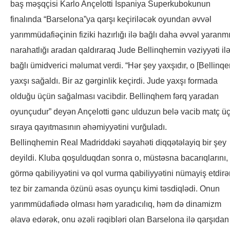
baş məşqçisi Karlo Ançelotti İspaniya Superkubokunun
finalında “Barselona”ya qarşı keçiriləcək oyundan əvvəl
yarımmüdafiəçinin fiziki hazırlığı ilə bağlı daha əvvəl yaranm
narahatlığı aradan qaldıraraq Jude Bellinqhemin vəziyyəti il
bağlı ümidverici məlumat verdi. “Hər şey yaxşıdır, o [Bellinq
yaxşı sağaldı. Bir az gərginlik keçirdi. Jude yaxşı formada
olduğu üçün sağalması vacibdir. Bellinqhem fərq yaradan
oyunçudur” deyən Ançelotti gənc ulduzun belə vacib matç ü
sıraya qayıtmasının əhəmiyyətini vurğuladı.
Bellinqhemin Real Madriddəki səyahəti diqqətəlayiq bir şey
deyildi. Kluba qoşulduqdan sonra o, müstəsna bacarıqlarını,
görmə qabiliyyətini və qol vurma qabiliyyətini nümayiş etdirə
tez bir zamanda özünü əsas oyunçu kimi təsdiqlədi. Onun
yarımmüdafiədə olması həm yaradıcılıq, həm də dinamizm
əlavə edərək, onu əzəli rəqibləri olan Barselona ilə qarşıdan