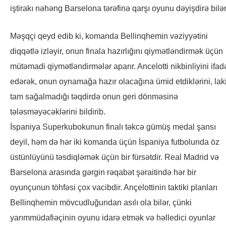
iştirakı nəhəng Barselona tərəfinə qarşı oyunu dəyişdirə bilər
Məşqçi qeyd edib ki, komanda Bellinqhemin vəziyyətini
diqqətlə izləyir, onun finala hazırlığını qiymətləndirmək üçün
mütəmadi qiymətləndirmələr aparır. Ancelotti nikbinliyini ifad
edərək, onun oynamağa hazır olacağına ümid etdiklərini, lak
tam sağalmadığı təqdirdə onun geri dönməsinə
tələsməyəcəklərini bildirib.
İspaniya Superkubokunun finalı təkcə gümüş medal şansı
deyil, həm də hər iki komanda üçün İspaniya futbolunda öz
üstünlüyünü təsdiqləmək üçün bir fürsətdir. Real Madrid və
Barselona arasında gərgin rəqabət şəraitində hər bir
oyunçunun töhfəsi çox vacibdir. Ançelottinin taktiki planları
Bellinqhemin mövcudluğundan asılı ola bilər, çünki
yarımmüdafiəçinin oyunu idarə etmək və həlledici oyunlar