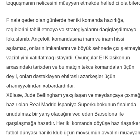
toqquşmanın nəticəsini müəyyən etməkdə həlledici ola bilərd
Finala qədər olan günlərdə hər iki komanda hazırlığa,
rəqiblərini təhlil etməyə və strategiyalarını dəqiqləşdirməyə
fokuslanıb. Ançelotti komandasına inam və inam hissi
aşılamaq, onların imkanlarını və böyük səhnədə çıxış etməyi
vacibliyini xatırlatmaq istəyirdi. Oyunçular El Klasikonun
arxasındakı tarixdən və bu matçın təkcə komandaları üçün
deyil, onları dəstəkləyən ehtiraslı azarkeşlər üçün
əhəmiyyətindən xəbərdardırlar.
Xülasə, Jude Bellingham yaxşılaşan və meydançaya çıxma
hazır olan Real Madrid İspaniya Superkubokunun finalında
unudulmaz bir yarış olacağını vəd edən Barselona ilə
qarşılaşmağa hazırdır. Hər iki komanda döyüşə hazırlaşarkə
futbol dünyası hər iki klub üçün mövsümün əvvəlini müəyyə