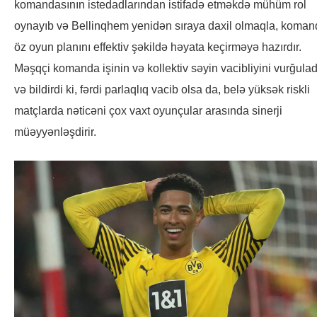
komandasının istedadlarından istifadə etməkdə mühüm rol
oynayıb və Bellinqhem yenidən sıraya daxil olmaqla, koman
öz oyun planını effektiv şəkildə həyata keçirməyə hazırdır.
Məşqçi komanda işinin və kollektiv səyin vacibliyini vurğulad
və bildirdi ki, fərdi parlaqlıq vacib olsa da, belə yüksək riskli
matçlarda nəticəni çox vaxt oyunçular arasında sinerji
müəyyənləşdirir.