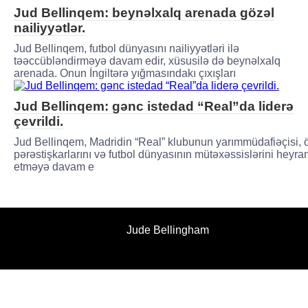
Jud Bellinqem: beynəlxalq arenada gözəl
nailiyyətlər.
Jud Bellinqem, futbol dünyasını nailiyyətləri ilə
təəccübləndirməyə davam edir, xüsusilə də beynəlxalq
arenada. Onun İngiltərə yığmasındakı çıxışları
Jud Bellinqem: gənc istedad “Real”da liderə
çevrildi.
Jud Bellinqem, Madridin “Real” klubunun yarımmüdafiəçisi, 
pərəstişkarlarını və futbol dünyasının mütəxəssislərini heyra
etməyə davam e
Jude Bellingham